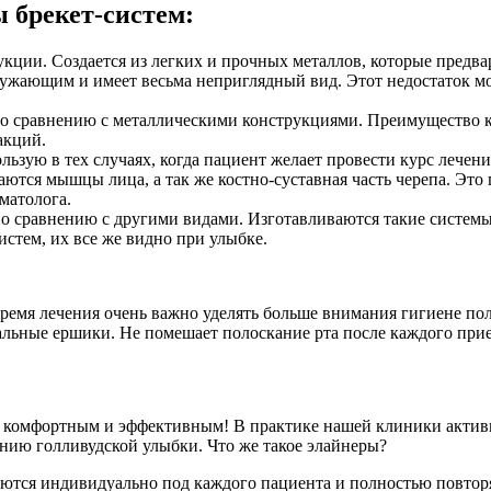
 брекет-систем:
укции. Создается из легких и прочных металлов, которые пред
ружающим и имеет весьма неприглядный вид. Этот недостаток мо
о сравнению с металлическими конструкциями. Преимущество ке
акций.
ьзую в тех случаях, когда пациент желает провести курс лечен
тся мышцы лица, а так же костно-суставная часть черепа. Это 
матолога.
по сравнению с другими видами. Изготавливаются такие систе
стем, их все же видно при улыбке.
время лечения очень важно уделять больше внимания гигиене по
иальные ершики. Не помешает полоскание рта после каждого при
, комфортным и эффективным! В практике нашей клиники активн
нию голливудской улыбки. Что же такое элайнеры?
ваются индивидуально под каждого пациента и полностью повто