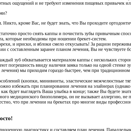
ртных ощущений и не требуют изменения пищевых привычек или
ами?
икто, кроме Вас, не будет знать, что Вы проходите ортодонтич
остаточно просто снять каппы и почистить зубы привычным спос
а, которые необходимы при ношении брекет-систем.
рехи, и ириски, и яблоки смело откусывать! За рацион переживат
вии с составленным заранее планом лечения, Вы не чувствуете 
аждый зуб обхватывается материалом каппы с нескольких сторон
ют погрешность ввиду наличия замка только на одной стенке зу
т лечения) мы приходим гораздо быстрее, чем при традиционном 
облений (кнопки, минивинты, эластические межчелюстные тяги 
можно избежать при планировании лечения на элайнерах (однако 
как будет выглядеть Ваша улыбка в конце; также Вы будете знат
ного медицинского биополимера, он не вызывает аллергию, не п
естно, что при лечении на брекетах про многие виды профессио
осто!
лноценную диагностику и составляем план лечения. Параллельн