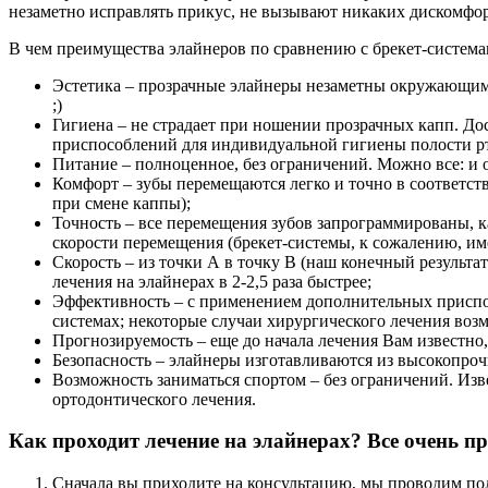
незаметно исправлять прикус, не вызывают никаких дискомфо
В чем преимущества элайнеров по сравнению с брекет-систем
Эстетика – прозрачные элайнеры незаметны окружающим. Н
;)
Гигиена – не страдает при ношении прозрачных капп. Д
приспособлений для индивидуальной гигиены полости рт
Питание – полноценное, без ограничений. Можно все: и о
Комфорт – зубы перемещаются легко и точно в соответст
при смене каппы);
Точность – все перемещения зубов запрограммированы, к
скорости перемещения (брекет-системы, к сожалению, име
Скорость – из точки А в точку В (наш конечный результа
лечения на элайнерах в 2-2,5 раза быстрее;
Эффективность – с применением дополнительных приспос
системах; некоторые случаи хирургического лечения воз
Прогнозируемость – еще до начала лечения Вам известно, 
Безопасность – элайнеры изготавливаются из высокопроч
Возможность заниматься спортом – без ограничений. Изв
ортодонтического лечения.
Как проходит лечение на элайнерах? Все очень пр
Сначала вы приходите на консультацию, мы проводим по