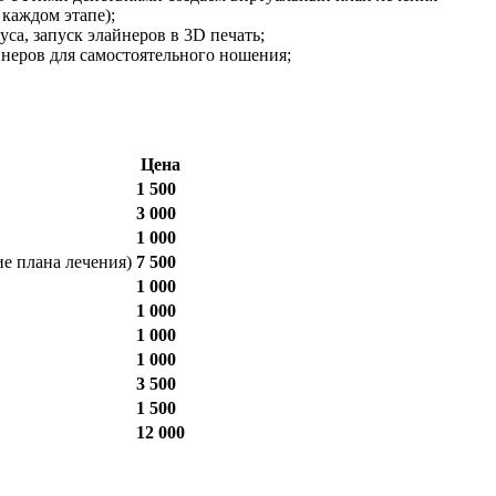
 каждом этапе);
са, запуск элайнеров в 3D печать;
неров для самостоятельного ношения;
Цена
1 500
3 000
1 000
ие плана лечения)
7 500
1 000
1 000
1 000
1 000
3 500
1 500
12 000