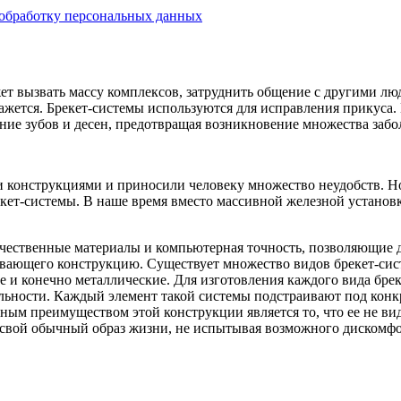
обработку персональных данных
ет вызвать массу комплексов, затруднить общение с другими лю
кажется. Брекет-системы используются для исправления прикуса
ние зубов и десен, предотвращая возникновение множества забо
 конструкциями и приносили человеку множество неудобств. Но 
екет-системы. В наше время вместо массивной железной установ
чественные материалы и компьютерная точность, позволяющие д
ивающего конструкцию. Существует множество видов брекет-сис
 и конечно металлические. Для изготовления каждого вида брек
льности. Каждый элемент такой системы подстраивают под конкр
ым преимуществом этой конструкции является то, что ее не вид
и свой обычный образ жизни, не испытывая возможного дискомф