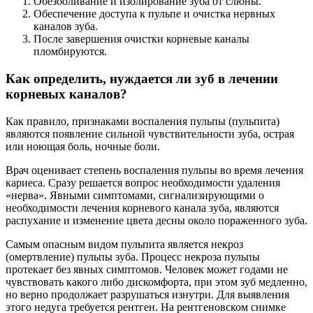
Обезболивание и изолирование зуба от слюны.
Обеспечение доступа к пульпе и очистка нервных
каналов зуба.
После завершения очистки корневые каналы
пломбируются.
Как определить, нуждается ли зуб в лечении
корневых каналов?
Как правило, признаками воспаления пульпы (пульпита)
являются появление сильной чувствительности зуба, острая
или ноющая боль, ночные боли.
Врач оценивает степень воспаления пульпы во время лечения
кариеса. Сразу решается вопрос необходимости удаления
«нерва». Явными симптомами, сигнализирующими о
необходимости лечения корневого канала зуба, являются
распухание и изменение цвета десны около пораженного зуба.
Cамым опасным видом пульпита является некроз
(омертвление) пульпы зуба. Процесс некроза пульпы
протекает без явных симптомов. Человек может годами не
чувствовать какого либо дискомфорта, при этом зуб медленно,
но верно продолжает разрушаться изнутри. Для выявления
этого недуга требуется рентген. На рентгеновском снимке