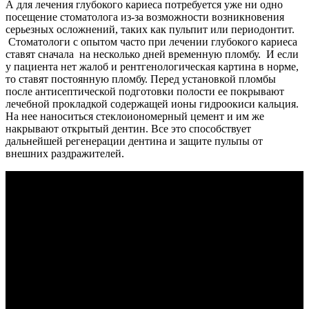
А для лечения глубокого кариеса потребуется уже ни одно
посещение стоматолога из-за возможности возникновения
серьезных осложнений, таких как пульпит или периодонтит.
Стоматологи с опытом часто при лечении глубокого кариеса
ставят сначала на несколько дней временную пломбу. И если
у пациента нет жалоб и рентгенологическая картина в норме,
то ставят постоянную пломбу. Перед установкой пломбы
после антисептической подготовки полости ее покрывают
лечебной прокладкой содержащей ионы гидроокиси кальция.
На нее наноситься стеклоиономерный цемент и им же
накрывают открытый дентин. Все это способствует
дальнейшей регенерации дентина и защите пульпы от
внешних раздражителей.