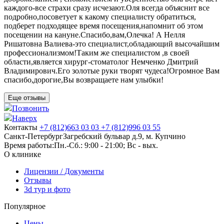
каждого-все страхи сразу исчезают.Оля всегда объяснит все
подробно,посоветует к какому специалисту обратиться,
подберет подходящее время посещения,напомнит об этом
посещении на кануне.Спасибо,вам,Олечка! А Нелля
Ришатовна Валиева-это специалист,обладающий высочайшим
профессионализмом!Таким же специалистом ,в своей
области,является хирург-стоматолог Немченко Дмитрий
Владимирович.Его золотые руки творят чудеса!Огромное Вам
спасибо,дорогие,Вы возвращаете нам улыбки!
Еще отзывы
Позвонить
Наверх
Контакты
+7 (812)
663 03 03
+7 (812)
996 03 55
Санкт-Петербург
Загребский бульвар д.9, м. Купчино
Время работы:
Пн.-Сб.: 9:00 - 21:00; Вс - вых.
О клинике
Лицензии / Документы
Отзывы
3d тур и фото
Популярное
Цены