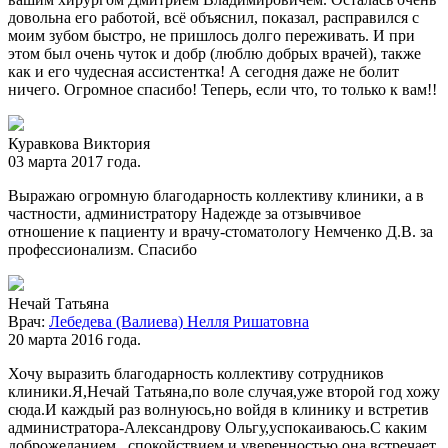
довольна его работой, всё объяснил, показал, расправился с
моим зубом быстро, не пришлось долго переживать. И при
этом был очень чуток и добр (люблю добрых врачей), также
как и его чудесная ассистентка! А сегодня даже не болит
ничего. Огромное спасибо! Теперь, если что, то только к вам!!
Куравкова Виктория
03 марта 2017 года.
Выражаю огромную благодарность коллективу клиники, а в
частности, администратору Надежде за отзывчивое
отношение к пациенту и врачу-стоматологу Немченко Д.В. за
профессионализм. Спасибо
Нечай Татьяна
Врач:
Лебедева (Валиева) Нелля Ришатовна
20 марта 2016 года.
Хочу выразить благодарность коллективу сотрудников
клиники.Я,Нечай Татьяна,по воле случая,уже второй год хожу
сюда.И каждый раз волнуюсь,но войдя в клинику и встретив
администратора-Александрову Ольгу,успокаиваюсь.С каким
доброжеланием , спокойствием и уверенностью она встречает