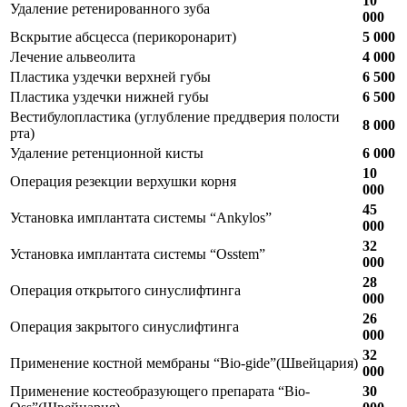
10
Удаление ретенированного зуба
000
Вскрытие абсцесса (перикоронарит)
5 000
Лечение альвеолита
4 000
Пластика уздечки верхней губы
6 500
Пластика уздечки нижней губы
6 500
Вестибулопластика (углубление преддверия полости
8 000
рта)
Удаление ретенционной кисты
6 000
10
Операция резекции верхушки корня
000
45
Установка имплантата системы “Ankylos”
000
32
Установка имплантата системы “
Osstem
”
000
28
Операция открытого синуслифтинга
000
26
Операция закрытого синуслифтинга
000
32
Применение костной мембраны “Bio-gide”(Швейцария)
000
Применение костеобразующего препарата “Bio-
30